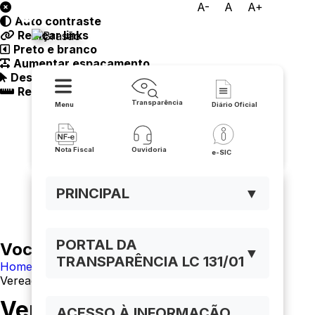
A-
A
A+
Auto contraste
Prefeitura de Buritirama
Realçar links
Preto e branco
Aumentar espaçamento
Destacando cursor
Regua guia
Transparência
Menu
Diário Oficial
Nota Fiscal
Ouvidoria
e-SIC
PRINCIPAL
▼
PORTAL DA
Você está navegando em:
▼
TRANSPARÊNCIA LC 131/01
Home
Vereadores
Vereadores
ACESSO À INFORMAÇÃO