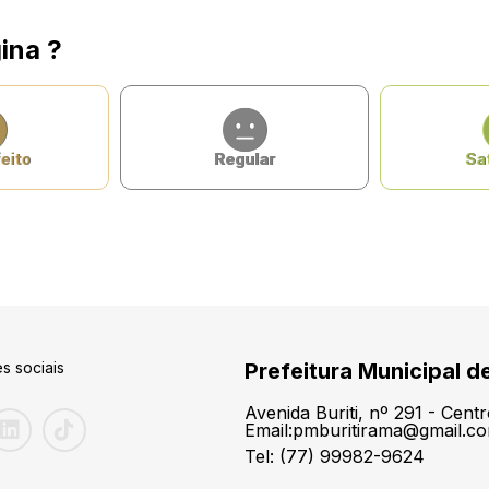
ina ?
eito
Regular
Sat
s sociais
Prefeitura Municipal d
Avenida Buriti, nº 291 - Cen
Email:pmburitirama@gmail.c
Tel: (77) 99982-9624