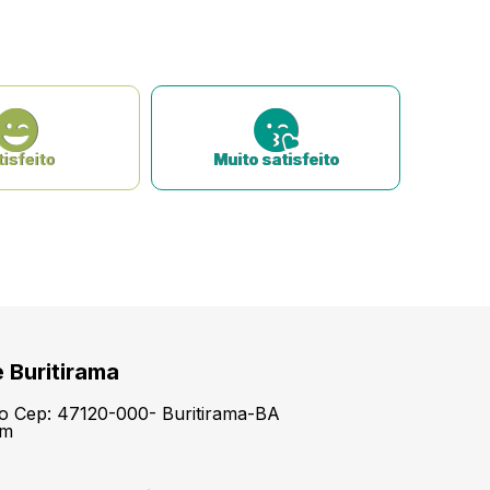
isfeito
Muito satisfeito
e Buritirama
tro Cep: 47120-000- Buritirama-BA
om