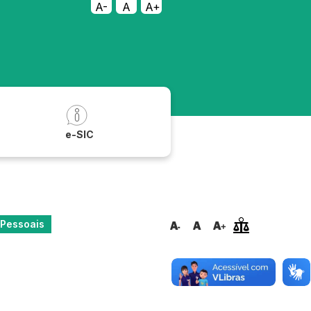
A-
A
A+
a
e-SIC
 Pessoais