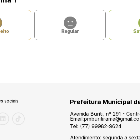
eito
Regular
Sat
s sociais
Prefeitura Municipal d
Avenida Buriti, nº 291 - Cen
Email:pmburitirama@gmail.c
Tel: (77) 99982-9624
Atendimento: segunda a sexta-