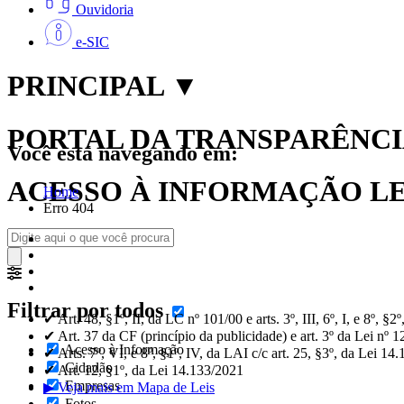
Ouvidoria
e-SIC
PRINCIPAL
▼
PORTAL DA TRANSPARÊNCIA
Você está navegando em:
ACESSO À INFORMAÇÃO LEI
Home
Erro 404
Filtrar por todos
✔ Art. 48, §1º, II, da LC nº 101/00 e arts. 3º, III, 6º, I, e 8º, §
✔ Art. 37 da CF (princípio da publicidade) e art. 3º da Lei nº 
Acesso à Informação
✔ Arts. 7º, VI, e 8º, §1º, IV, da LAI c/c art. 25, §3º, da Lei 14
Cidadão
✔ Art. 12, §1º, da Lei 14.133/2021
Empresas
▶ Veja mais em Mapa de Leis
Fotos