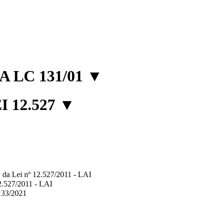
 LC 131/01
▼
 12.527
▼
2º, da Lei nº 12.527/2011 - LAI
12.527/2011 - LAI
.133/2021