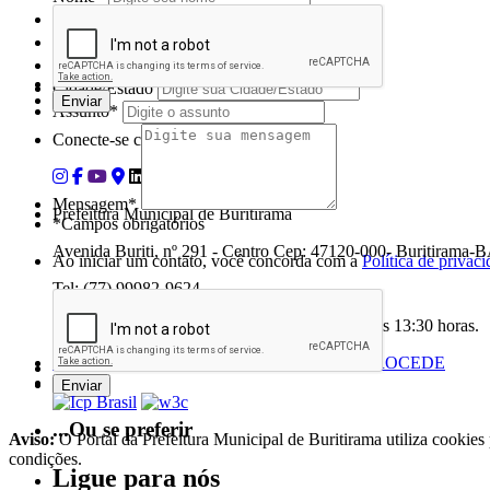
Telefone 1*
Telefone 2
E-mail*
Cidade/Estado
Assunto*
Conecte-se conosco nas redes sociais
Mensagem*
Prefeitura Municipal de Buritirama
*Campos obrigatórios
Avenida Buriti, nº 291 - Centro Cep: 47120-000- Buritirama
Ao iniciar um contato, você concorda com a
Política de privac
Tel: (77) 99982-9624
Atendimento: segunda a sexta-feira, das 07:30 às 13:30 horas.
Desenvolvido por
...Ou se preferir
Aviso:
O Portal da Prefeitura Municipal de Buritirama utiliza cookies
condições.
Ligue para nós