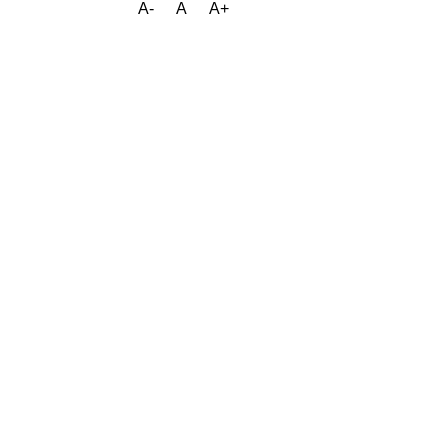
A-
A
A+