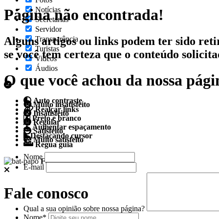
Notícias
Página não encontrada!
Secretarias
Servidor
Alguns artigos ou links podem ter sido reti
Transparência
Turistas
se você tem certeza que o conteúdo solicit
Videos
Áudios
O que você achou da nossa pági
Auto contraste
Muito insatisfeito
Realçar links
Insatisfeito
Preto e branco
Regular
Aumentar espaçamento
Satisfeito
Destacando cursor
Muito satisfeito
Regua guia
Nome
Fale conosco
E-mail
Fale conosco
Qual a sua opinião sobre nossa página?
Nome*