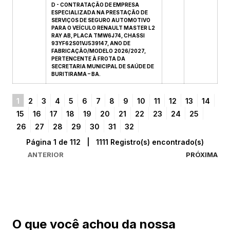
D - CONTRATAÇÃO DE EMPRESA
ESPECIALIZADA NA PRESTAÇÃO DE
SERVIÇOS DE SEGURO AUTOMOTIVO
PARA O VEÍCULO RENAULT MASTER L2
RAY AB, PLACA TMW6J74, CHASSI
93YF62S01VJ539147, ANO DE
FABRICAÇÃO/MODELO 2026/2027,
PERTENCENTE À FROTA DA
SECRETARIA MUNICIPAL DE SAÚDE DE
BURITIRAMA – BA.
1
2
3
4
5
6
7
8
9
10
11
12
13
14
15
16
17
18
19
20
21
22
23
24
25
26
27
28
29
30
31
32
Página 1 de 112 | 1111 Registro(s) encontrado(s)
ANTERIOR
PRÓXIMA
O que você achou da nossa