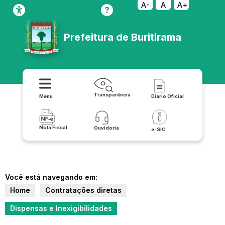
A-
A
A+
Prefeitura de Buritirama
Transparência
Menu
Diário Oficial
Nota Fiscal
Ouvidoria
e-SIC
Você está navegando em:
Home
Contratações diretas
Dispensas e Inexigibilidades