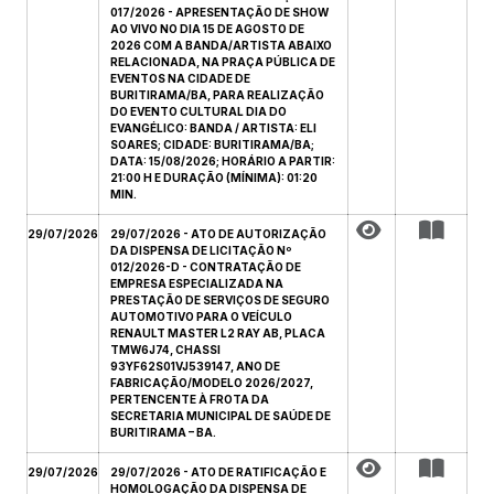
017/2026 - APRESENTAÇÃO DE SHOW
AO VIVO NO DIA 15 DE AGOSTO DE
2026 COM A BANDA/ARTISTA ABAIXO
RELACIONADA, NA PRAÇA PÚBLICA DE
EVENTOS NA CIDADE DE
BURITIRAMA/BA, PARA REALIZAÇÃO
DO EVENTO CULTURAL DIA DO
EVANGÉLICO: BANDA / ARTISTA: ELI
SOARES; CIDADE: BURITIRAMA/BA;
DATA: 15/08/2026; HORÁRIO A PARTIR:
21:00 H E DURAÇÃO (MÍNIMA): 01:20
MIN.
29/07/2026
29/07/2026 - ATO DE AUTORIZAÇÃO
DA DISPENSA DE LICITAÇÃO Nº
012/2026-D - CONTRATAÇÃO DE
EMPRESA ESPECIALIZADA NA
PRESTAÇÃO DE SERVIÇOS DE SEGURO
AUTOMOTIVO PARA O VEÍCULO
RENAULT MASTER L2 RAY AB, PLACA
TMW6J74, CHASSI
93YF62S01VJ539147, ANO DE
FABRICAÇÃO/MODELO 2026/2027,
PERTENCENTE À FROTA DA
SECRETARIA MUNICIPAL DE SAÚDE DE
BURITIRAMA – BA.
29/07/2026
29/07/2026 - ATO DE RATIFICAÇÃO E
HOMOLOGAÇÃO DA DISPENSA DE