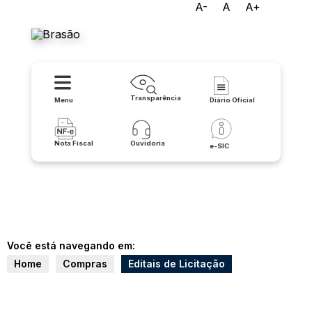
A-
A
A+
Prefeitura de Buritirama
Transparência
Menu
Diário Oficial
Nota Fiscal
Ouvidoria
e-SIC
Você está navegando em:
Home
Compras
Editais de Licitação