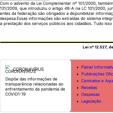
Com o advento da Lei Complementar nº 101/2000, também 
131/2009, que introduziu o artigo 48-A na LC 101/2000, ju
entes da federação são obrigados a disponibilizar informa
despesa.Essas informações são extraídas do sistema integr
a prestação dos serviços públicos aos cidadãos. Tudo isso c
Lei nº 12.527, 
Painel Informati
CORONAVÍRUS
Publicações Ofic
Dispõe das informações de
Contratos e Aqu
transparência relacionadas ao
Receitas
enfrentamento da pandemia de
COVID1-19
Despesas
Legislação