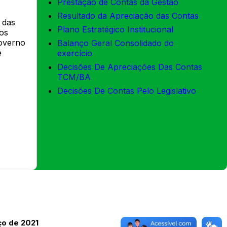
Prestação de Contas da Gestão
Resultado da Apreciação das Contas
 das
Plano Estratégico Institucional
dos
governo
Balanço Geral Consolidado do
e
exercício
Decisões De Apreciações Das Contas
TCM/BA
Decisões De Contas Pelo Legislativo
ço de 2021