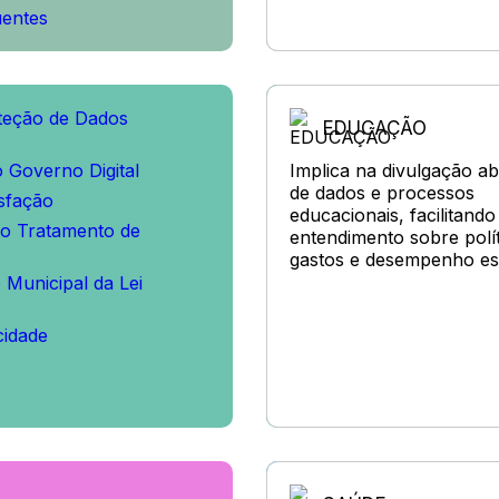
uentes
oteção de Dados
EDUCAÇÃO
)
 Governo Digital
Implica na divulgação ab
de dados e processos
isfação
educacionais, facilitando
o Tratamento de
entendimento sobre polít
gastos e desempenho es
Municipal da Lei
cidade