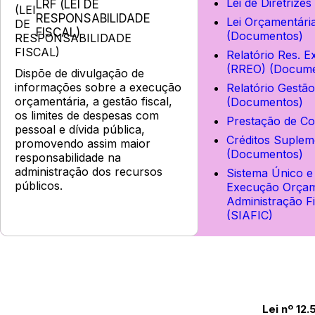
Lei de Diretrize
LRF (LEI DE
RESPONSABILIDADE
Lei Orçamentári
FISCAL)
(Documentos)
Relatório Res. 
(RREO) (Docume
Dispõe de divulgação de
informações sobre a execução
Relatório Gestão
orçamentária, a gestão fiscal,
(Documentos)
os limites de despesas com
Prestação de Co
pessoal e dívida pública,
Créditos Suplem
promovendo assim maior
(Documentos)
responsabilidade na
administração dos recursos
Sistema Único e
públicos.
Execução Orçam
Administração F
(SIAFIC)
Lei nº 12