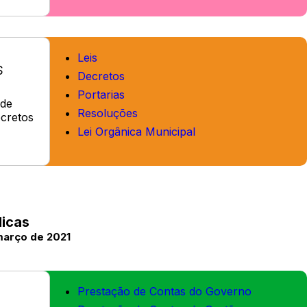
Leis
S
Decretos
Portarias
 de
Resoluções
ecretos
Lei Orgânica Municipal
licas
 março de 2021
Prestação de Contas do Governo