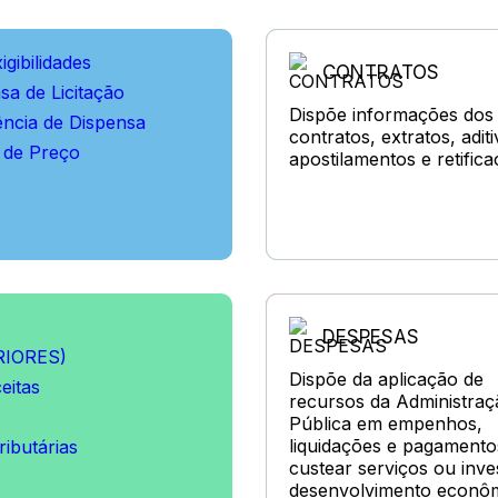
igibilidades
CONTRATOS
nsa de Licitação
Dispõe informações dos
ncia de Dispensa
contratos, extratos, aditi
o de Preço
apostilamentos e retifica
DESPESAS
RIORES)
Dispõe da aplicação de
eitas
recursos da Administraç
Pública em empenhos,
liquidações e pagamento
ibutárias
custear serviços ou inve
desenvolvimento econôm