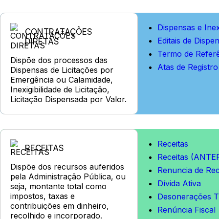
Dispensas e Inex
CONTRATAÇÕES
Editais de Dispe
DIRETAS
Termo de Referê
Dispõe dos processos das
Atas de Registr
Dispensas de Licitações por
Emergência ou Calamidade,
Inexigibilidade de Licitação,
Licitação Dispensada por Valor.
Receitas
RECEITAS
Receitas (ANTE
Dispõe dos recursos auferidos
Renuncia de Rec
pela Administração Pública, ou
Dívida Ativa
seja, montante total como
impostos, taxas e
Desonerações Tr
contribuições em dinheiro,
Renúncia Fiscal
recolhido e incorporado.