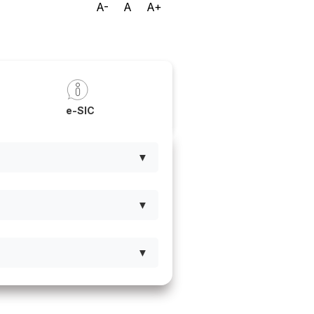
A-
A
A+
a
e-SIC
▼
▼
▼