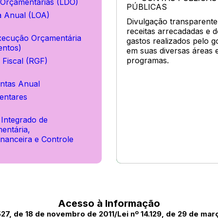
s Orçamentárias (LDO)
a Anual (LOA)
Divulgação transparente
receitas arrecadadas e 
Execução Orçamentária
gastos realizados pelo 
ntos)
em suas diversas áreas 
programas.
 Fiscal (RGF)
ntas Anual
entares
 Integrado de
entária,
inanceira e Controle
Acesso à Informação
.527, de 18 de novembro de 2011/Lei nº 14.129, de 29 de mar