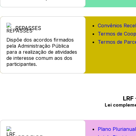
Convênios Rece
REPASSES
Termos de Coop
Dispõe dos acordos firmados
Termos de Parce
pela Administração Pública
para a realização de atividades
de interesse comum aos dos
participantes.
LRF 
Lei complemen
Plano Plurianua