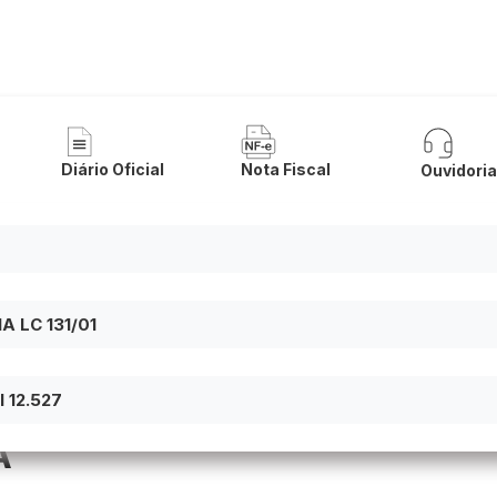
 de Buritirama
Diário Oficial
Nota Fiscal
Ouvidori
 LC 131/01
 12.527
A