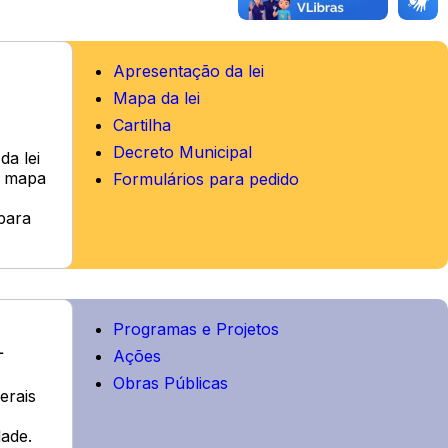
Apresentação da lei
Mapa da lei
Cartilha
Decreto Municipal
da lei
, mapa
Formulários para pedido
para
Programas e Projetos
L
Ações
Obras Públicas
erais
dade.