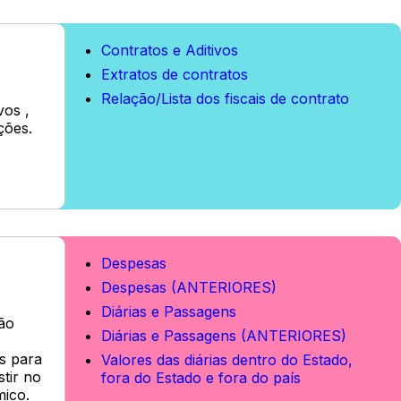
Contratos e Aditivos
Extratos de contratos
Relação/Lista dos fiscais de contrato
vos ,
ções.
Despesas
Despesas (ANTERIORES)
Diárias e Passagens
ão
Diárias e Passagens (ANTERIORES)
s para
Valores das diárias dentro do Estado,
stir no
fora do Estado e fora do país
ico.