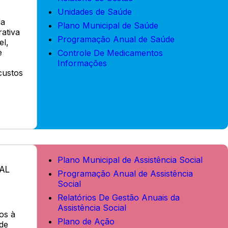
Unidades de Saúde
da
Plano Municipal de Saúde
rativa
Programação Anual de Saúde
el,
e
Controle De Medicamentos
Informações
custos
Plano Municipal de Assistência Social
AL
Programação Anual de Assistência
Social
Relatórios De Gestão Anuais da
Assistência Social
os à
Plano de Ação
de