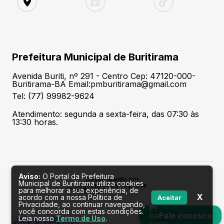
Prefeitura Municipal de Buritirama
Avenida Buriti, nº 291 - Centro Cep: 47120-000-
Buritirama-BA Email:pmburitirama@gmail.com
Tel: (77) 99982-9624
Atendimento: segunda a sexta-feira, das 07:30 às
13:30 horas.
Aviso:
O Portal da Prefeitura
Desenvolvido por
Municipal de Buritirama utiliza cookies
para melhorar a sua experiência, de
X
acordo com a nossa Política de
Aceitar
Privacidade, ao continuar navegando,
você concorda com estas condições.
Fale conosco
Leia nosso
Termo de Uso
.