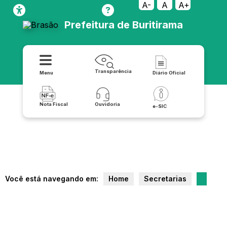
A-
A
A+
Prefeitura de Buritirama
Transparência
Menu
Diário Oficial
Nota Fiscal
Ouvidoria
e-SIC
Você está navegando em:
Home
Secretarias