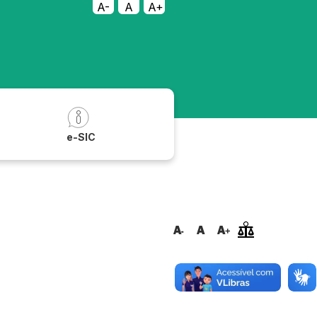
A-
A
A+
a
e-SIC