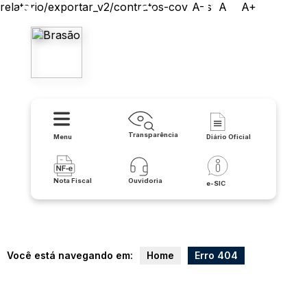
relatorio/exportar_v2/contratos-covid/csv
A-
A
A+
Prefeitura de Buritirama
Transparência
Menu
Diário Oficial
Nota Fiscal
Ouvidoria
e-SIC
Você está navegando em:
Home
Erro 404