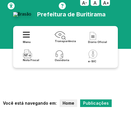
A-
A
A+
Prefeitura de Buritirama
Transparência
Menu
Diário Oficial
Nota Fiscal
Ouvidoria
e-SIC
Você está navegando em:
Home
Publicações