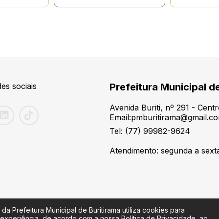
es sociais
Prefeitura Municipal d
Avenida Buriti, nº 291 - Cen
Email:pmburitirama@gmail.c
Tel: (77) 99982-9624
Atendimento: segunda a sexta-
 da Prefeitura Municipal de Buritirama utiliza cookies para
 experiência, de acordo com a nossa Política de Privacidade, ao