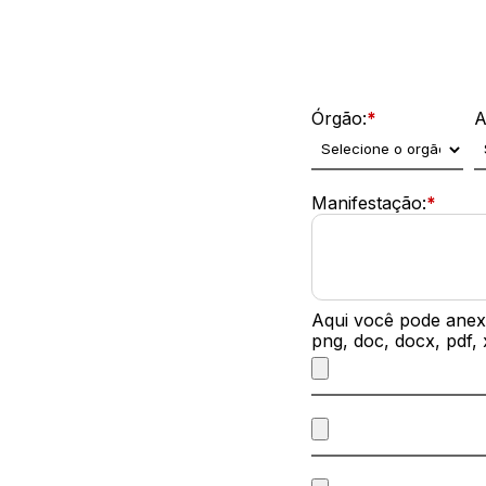
Dados da Manifestação
Órgão:
*
A
Manifestação:
*
Aqui você pode anexa
png, doc, docx, pdf,