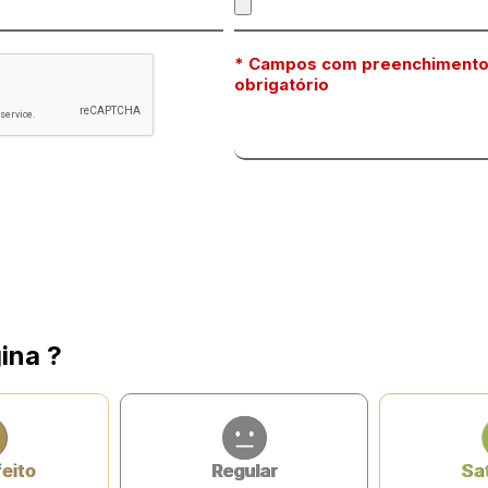
* Campos com preenchiment
obrigatório
ina ?
feito
Regular
Sat