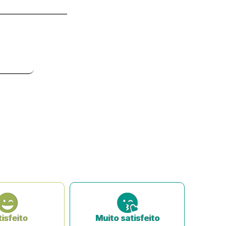
o
isfeito
Muito satisfeito