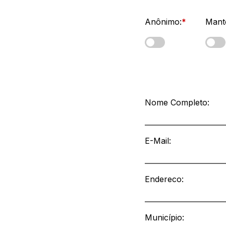
Anônimo:
*
Mante
Dados do Manifestante
Nome Completo:
E-Mail
:
Endereco:
Município: