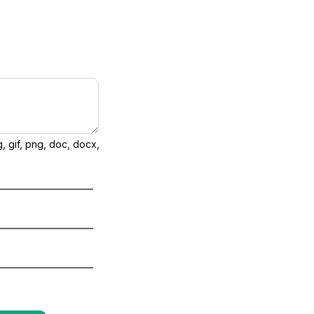
 gif, png, doc, docx,
o