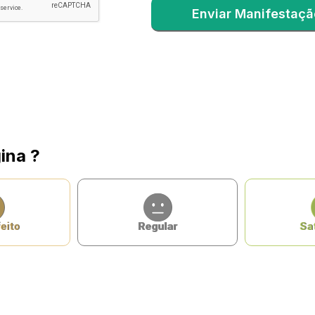
ina ?
eito
Regular
Sat