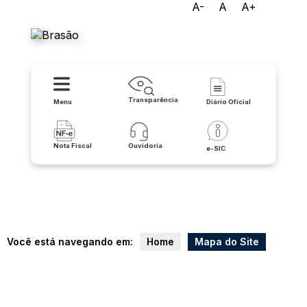
A-
A
A+
Prefeitura de Buritirama
Transparência
Menu
Diário Oficial
Nota Fiscal
Ouvidoria
e-SIC
Você está navegando em:
Home
Mapa do Site