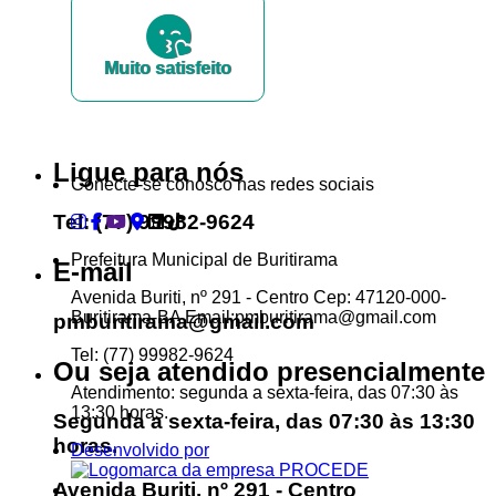
Muito satisfeito
...Ou se preferir
Ligue para nós
Conecte-se conosco nas redes sociais
Tel: (77) 99982-9624
Prefeitura Municipal de Buritirama
E-mail
Avenida Buriti, nº 291 - Centro Cep: 47120-000-
Buritirama-BA Email:pmburitirama@gmail.com
pmburitirama@gmail.com
Tel: (77) 99982-9624
Ou seja atendido presencialmente
Atendimento: segunda a sexta-feira, das 07:30 às
13:30 horas.
Segunda a sexta-feira, das 07:30 às 13:30
horas.
Desenvolvido por
Avenida Buriti, nº 291 - Centro