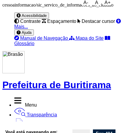
A-
A
A+
cessoainformacao/sic_servico_de_informacoes_ao_cidadao
Acessibilidade
Contraste
Espaçamento
Destacar cursor
Mais...
Ajuda
Manual de Navegação
Mapa do Site
Glossário
Prefeitura de Buritirama
Menu
Transparência
Diário Oficial
Você está navegando em: