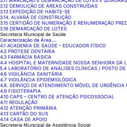
3.11 MARCAÇÃO E DEMARCAÇÃO DE LOTES E QUADRA
3.12 DEMOLIÇÃO DE ÁREAS CONSTRUÍDAS
3.13 EXPEDIÇÃO DE HABITE-SE
3.14. ALVARÁ DE CONSTRUÇÃO
3.15 CERTIDÃO DE NUMERAÇÃO E RENUMERAÇÃO PRED
3.16 DEMARCAÇÃO DE LOTES
Secretaria Municipal de Saúde
Caracterização da Área.....
4.1 ACADEMIA DE SAÚDE – EDUCADOR FÍSICO
4.2 PRÓTESE DENTÁRIA
4.3 FARMÁCIA BÁSICA
4.4 HOSPITAL E MATERNIDADE NOSSA SENHORA DA 
5.4 LABORATÓRIO DE ANÁLISES CLÍNICAS / POSTO DE
4.6 VIGILÂNCIA SANITÁRIA
4.7 VIGILÂNCIA EPIDEMIOLÓGICA
4.8. SERVIÇO DE ATENDIMENTO MÓVEL DE URGÊNCIA
4.9 FISIOTERAPIA
4.10 CAPS – CENTRO DE ATENÇÃO PSICOSSOCIAL
4.11 REGULAÇÃO
4.12 ATENÇÃO PRIMÁRIA
4.13 CARTÃO DO SUS
4.14 CASA DE APOIO
Secretaria Municipal de Assistência Social