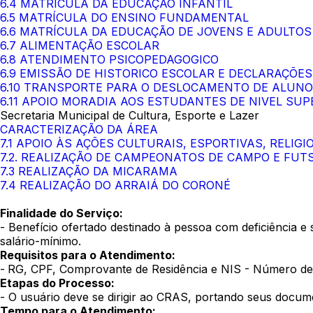
6.4 MATRÍCULA DA EDUCAÇÃO INFANTIL
6.5 MATRÍCULA DO ENSINO FUNDAMENTAL
6.6 MATRÍCULA DA EDUCAÇÃO DE JOVENS E ADULTOS 
6.7 ALIMENTAÇÃO ESCOLAR
6.8 ATENDIMENTO PSICOPEDAGOGICO
6.9 EMISSÃO DE HISTORICO ESCOLAR E DECLARAÇÕE
6.10 TRANSPORTE PARA O DESLOCAMENTO DE ALUNO
6.11 APOIO MORADIA AOS ESTUDANTES DE NIVEL SU
Secretaria Municipal de Cultura, Esporte e Lazer
CARACTERIZAÇÃO DA ÁREA
7.1 APOIO ÀS AÇÕES CULTURAIS, ESPORTIVAS, RELIGI
7.2. REALIZAÇÃO DE CAMPEONATOS DE CAMPO E FUT
7.3 REALIZAÇÃO DA MICARAMA
7.4 REALIZAÇÃO DO ARRAIÁ DO CORONÉ
Finalidade do Serviço:
- Benefício ofertado destinado à pessoa com deficiência e
salário-mínimo.
Requisitos para o Atendimento:
-
RG, CPF, Comprovante de Residência e NIS - Número de I
Etapas do Processo:
- O usuário deve se dirigir ao CRAS, portando seus docum
Tempo para o Atendimento: