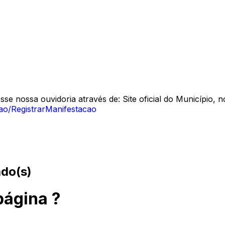
se nossa ouvidoria através de: Site oficial do Município,
cao/RegistrarManifestacao
ado(s)
página ?