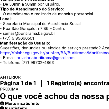
- De 30min a 50min por usuário.
Tipo de Atendimento do Serviço:
- O atendimento é realizado de maneira presencial.
Local:
- Secretaria Municipal de Assistência Social
- Rua São Gonçalo, nº 86 – Centro
- semas@buritirama.ba.gov.br
- (77) 9 99696501
Manifestação do Usuário:
Sugestões, denúncias ou elogios do serviço prestado? Aces
https://falabr.cgu.gov.br/publico/BA/Buritirama/Manifesta
- E-mail:
ouvidoriaburitirama@gmail.com
- Telefone: (77) 99702-4863
ANTERIOR
Página 1 de 1 | 1 Registro(s) encontr
PRÓXIMA
O que você achou da nossa 
Muito insatisfeito
Insatisfeito