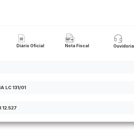
 de Buritirama
Diário Oficial
Nota Fiscal
Ouvidori
 LC 131/01
 12.527