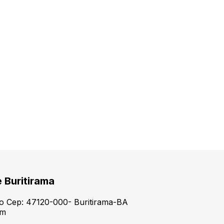
e Buritirama
tro Cep: 47120-000- Buritirama-BA
om