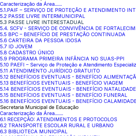
Caracterização da Área......
5.1.PAIF – SERVIÇO DE PROTEÇÃO E ATENDIMENTO IN
5.2 PASSE LIVRE INTERMUNICIPAL
5.3 PASSE LIVRE INTERESTADUAL
5.4. SCFV - SERVIÇO DE CONVIVÊNCIA DE FORTALEC
5.5 BPC – BENEFÍCIO DE PRESTAÇÃO CONTINUADA
5.6 CARTEIRA DA PESSOA IDOSA
5.7 ID JOVEM
5.8 CADASTRO ÚNICO
5.9 PROGRAMA PRIMEIRA INFÂNCIA NO SUAS-PPI
5.10 PAEFI – Serviço de Proteção e Atendimento Especializ
5.11 ATENDIMENTO JURÍDICO GRATUITO
5.12 BENEFÍCIOS EVENTUAIS - BENEFÍCIO ALIMENTAÇ
5.13 BENEFÍCIOS EVENTUAIS - BENEFÍCIO VIAGEM
5.14 BENEFÍCIOS EVENTUAIS - BENEFÍCIO NATALIDADE
5.15 BENEFÍCIOS EVENTUAIS - BENEFÍCIO FUNERAL
5.16 BENEFÍCIOS EVENTUAIS - BENEFÍCIO CALAMIDAD
Secretaria Municipal de Educação
Caracterização da Área.......
6.1 RECEPÇÃO: ATENDIMENTOS E PROTOCOLOS
6.2 TRANSPORTE ESCOLAR RURAL E URBANO
6.3 BIBLIOTECA MUNICIPAL