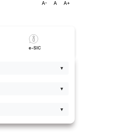
A-
A
A+
a
e-SIC
▼
▼
▼