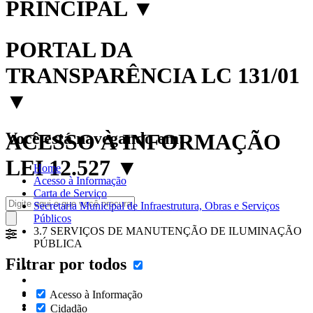
PRINCIPAL
▼
PORTAL DA
TRANSPARÊNCIA LC 131/01
▼
Você está navegando em:
ACESSO À INFORMAÇÃO
LEI 12.527
▼
Home
Acesso à Informação
Carta de Serviço
Secretaria Municipal de Infraestrutura, Obras e Serviços
Públicos
3.7 SERVIÇOS DE MANUTENÇÃO DE ILUMINAÇÃO
PÚBLICA
Filtrar por todos
Acesso à Informação
Cidadão