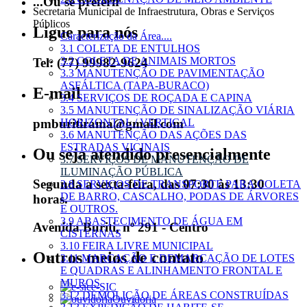
...Ou se preferir
Secretaria Municipal de Infraestrutura, Obras e Serviços
Públicos
Ligue para nós
Caracterização da Área....
3.1 COLETA DE ENTULHOS
3.2 COLETA DE ANIMAIS MORTOS
Tel: (77) 99982-9624
3.3 MANUTENÇÃO DE PAVIMENTAÇÃO
ASFÁLTICA (TAPA-BURACO)
E-mail
3.4 SERVIÇOS DE ROÇADA E CAPINA
3.5 MANUTENÇÃO DE SINALIZAÇÃO VIÁRIA
pmburitirama@gmail.com
HORIZONTAL / VERTICAL
3.6 MANUTENÇÃO DAS AÇÕES DAS
ESTRADAS VICINAIS
Ou seja atendido presencialmente
3.7 SERVIÇOS DE MANUTENÇÃO DE
ILUMINAÇÃO PÚBLICA
Segunda a sexta-feira, das 07:30 às 13:30
3.8 SERVIÇOS DE TRANSPORTE PARA COLETA
DE BARRO, CASCALHO, PODAS DE ÁRVORES
horas.
E OUTROS.
3.9 ABASTECIMENTO DE ÁGUA EM
Avenida Buriti, nº 291 - Centro
CISTERNAS
3.10 FEIRA LIVRE MUNICIPAL
Outros meios de contato
3.11 MARCAÇÃO E DEMARCAÇÃO DE LOTES
E QUADRAS E ALINHAMENTO FRONTAL E
MUROS
e-SIC
3.12 DEMOLIÇÃO DE ÁREAS CONSTRUÍDAS
Ouvidoria