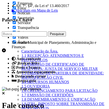
Empresas
✔ Art. 7º, §4º, da Lei nº 13.460/2017
Fotos
▶ Veja mais em Mapa de Leis
Notícias
Secretarias
Palavra-Chave
Servidor
Transparência
Turistas
Videos
Áudios
Secretaria Municipal de Planejamento, Administração e
Finanças
Caracterização da Área.
1.1 RECEPÇÃO: ATENDIMENTOS E
Auto contraste
PROTOCOLOS
Realçar links
1.2 EMISSÃO DE CERTIFICADO DE
Preto e branco
RESEVISTA: JUNTA DE SERVIÇO MILITAR
Aumentar espaçamento
1.3 EMISSÃO DE CARTEIRA DE IDENTIDADE:
Destacando cursor
IDENTIFICAÇÃO CIVIL
Regua guia
1.4 RECURSOS HUMANOS
1.5 OUVIDORIA
Fale conosco
1.6 CREDENCIAMENTO PARA LICITAÇÃO
1.7 EMISSÃO DE CERTIDÕES
1.8 DESMEMBRAMENTO E UNIFICAÇÃO
Fale conosco
1.9 ITBI - IMPOSTO SOBRE TRANSMISSÃO DE
BENS IMÓVEIS