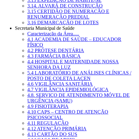
3.13 EXPEDIÇÃO DE HABITE-SE
3.14. ALVARÁ DE CONSTRUÇÃO
3.15 CERTIDÃO DE NUMERAÇÃO E
RENUMERAÇÃO PREDIAL
3.16 DEMARCAÇÃO DE LOTES
Secretaria Municipal de Saúde
Caracterização da Área.....
4.1 ACADEMIA DE SAÚDE – EDUCADOR
FÍSICO
4.2 PRÓTESE DENTÁRIA
4.3 FARMÁCIA BÁSICA
4.4 HOSPITAL E MATERNIDADE NOSSA
SENHORA DA LUZ
5.4 LABORATÓRIO DE ANÁLISES CLÍNICAS /
POSTO DE COLETA LACEN
4.6 VIGILÂNCIA SANITÁRIA
4.7 VIGILÂNCIA EPIDEMIOLÓGICA
4.8. SERVIÇO DE ATENDIMENTO MÓVEL DE
URGÊNCIA (SAMU)
4.9 FISIOTERAPIA
4.10 CAPS – CENTRO DE ATENÇÃO
PSICOSSOCIAL
4.11 REGULAÇÃO
4.12 ATENÇÃO PRIMÁRIA
4.13 CARTÃO DO SUS