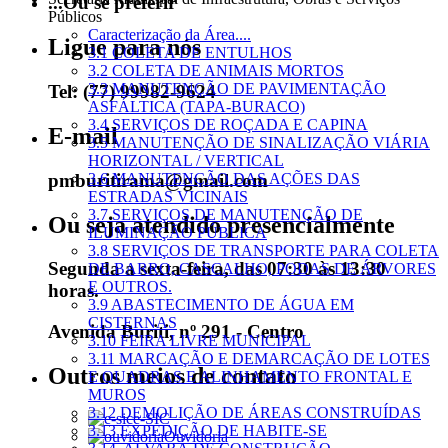
...Ou se preferir
Públicos
Caracterização da Área....
Ligue para nós
3.1 COLETA DE ENTULHOS
3.2 COLETA DE ANIMAIS MORTOS
3.3 MANUTENÇÃO DE PAVIMENTAÇÃO
Tel: (77) 99982-9624
ASFÁLTICA (TAPA-BURACO)
3.4 SERVIÇOS DE ROÇADA E CAPINA
E-mail
3.5 MANUTENÇÃO DE SINALIZAÇÃO VIÁRIA
HORIZONTAL / VERTICAL
pmburitirama@gmail.com
3.6 MANUTENÇÃO DAS AÇÕES DAS
ESTRADAS VICINAIS
3.7 SERVIÇOS DE MANUTENÇÃO DE
Ou seja atendido presencialmente
ILUMINAÇÃO PÚBLICA
3.8 SERVIÇOS DE TRANSPORTE PARA COLETA
Segunda a sexta-feira, das 07:30 às 13:30
DE BARRO, CASCALHO, PODAS DE ÁRVORES
E OUTROS.
horas.
3.9 ABASTECIMENTO DE ÁGUA EM
CISTERNAS
Avenida Buriti, nº 291 - Centro
3.10 FEIRA LIVRE MUNICIPAL
3.11 MARCAÇÃO E DEMARCAÇÃO DE LOTES
Outros meios de contato
E QUADRAS E ALINHAMENTO FRONTAL E
MUROS
3.12 DEMOLIÇÃO DE ÁREAS CONSTRUÍDAS
e-SIC
3.13 EXPEDIÇÃO DE HABITE-SE
Ouvidoria