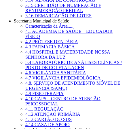
3.14. ALVARÁ DE CONSTRUÇÃO
3.15 CERTIDÃO DE NUMERAÇÃO E
RENUMERAÇÃO PREDIAL
3.16 DEMARCAÇÃO DE LOTES
Secretaria Municipal de Saúde
Caracterização da Área.....
4.1 ACADEMIA DE SAÚDE – EDUCADOR
FÍSICO
4.2 PRÓTESE DENTÁRIA
4.3 FARMÁCIA BÁSICA
4.4 HOSPITAL E MATERNIDADE NOSSA
SENHORA DA LUZ
5.4 LABORATÓRIO DE ANÁLISES CLÍNICAS /
POSTO DE COLETA LACEN
4.6 VIGILÂNCIA SANITÁRIA
4.7 VIGILÂNCIA EPIDEMIOLÓGICA
4.8. SERVIÇO DE ATENDIMENTO MÓVEL DE
URGÊNCIA (SAMU)
4.9 FISIOTERAPIA
4.10 CAPS – CENTRO DE ATENÇÃO
PSICOSSOCIAL
4.11 REGULAÇÃO
4.12 ATENÇÃO PRIMÁRIA
4.13 CARTÃO DO SUS
4.14 CASA DE APOIO