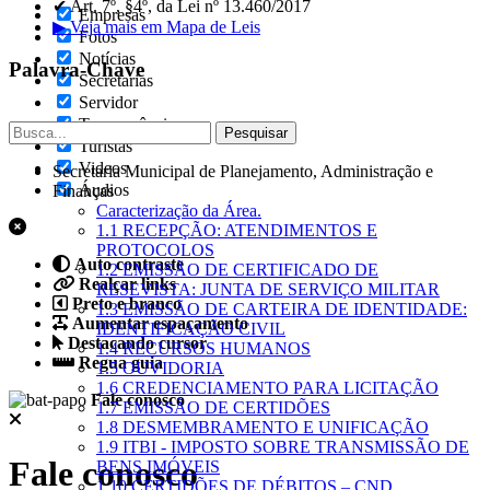
✔ Art. 7º, §4º, da Lei nº 13.460/2017
Empresas
▶ Veja mais em Mapa de Leis
Fotos
Notícias
Palavra-Chave
Secretarias
Servidor
Transparência
Turistas
Videos
Secretaria Municipal de Planejamento, Administração e
Áudios
Finanças
Caracterização da Área.
1.1 RECEPÇÃO: ATENDIMENTOS E
PROTOCOLOS
Auto contraste
1.2 EMISSÃO DE CERTIFICADO DE
Realçar links
RESEVISTA: JUNTA DE SERVIÇO MILITAR
Preto e branco
1.3 EMISSÃO DE CARTEIRA DE IDENTIDADE:
Aumentar espaçamento
IDENTIFICAÇÃO CIVIL
Destacando cursor
1.4 RECURSOS HUMANOS
Regua guia
1.5 OUVIDORIA
1.6 CREDENCIAMENTO PARA LICITAÇÃO
Fale conosco
1.7 EMISSÃO DE CERTIDÕES
1.8 DESMEMBRAMENTO E UNIFICAÇÃO
1.9 ITBI - IMPOSTO SOBRE TRANSMISSÃO DE
Fale conosco
BENS IMÓVEIS
1.10 CERTIDÕES DE DÉBITOS – CND