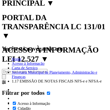
PRINCIPAL
▼
PORTAL DA
TRANSPARÊNCIA LC 131/01
▼
Você está navegando em:
ACESSO À INFORMAÇÃO
LEI 12.527
▼
Home
Acesso à Informação
Carta de Serviço
Secretaria Municipal de Planejamento, Administração e
Finanças
1.17 EMISSÃO DE NOTAS FISCAIS NFS-e e NFSA-e
Filtrar por todos
Acesso à Informação
Cidadão