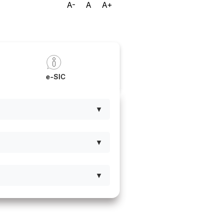
A-
A
A+
a
e-SIC
▼
▼
▼