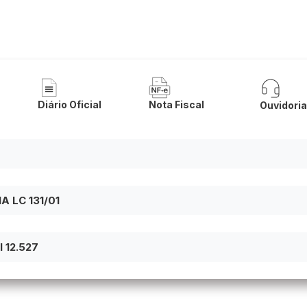
 de Buritirama
Diário Oficial
Nota Fiscal
Ouvidori
 LC 131/01
 12.527