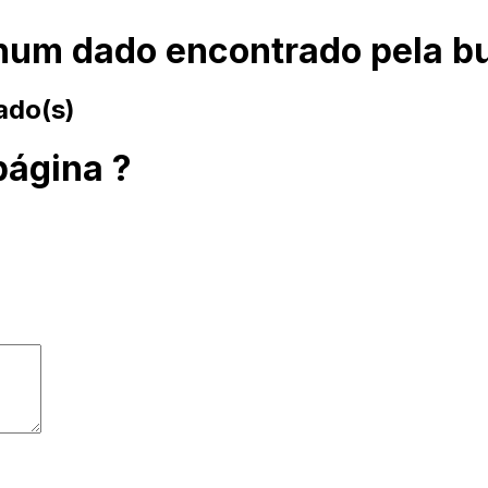
um dado encontrado pela b
ado(s)
página ?