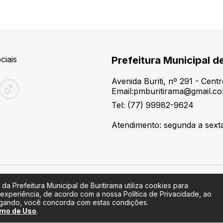
ciais
Prefeitura Municipal d
Avenida Buriti, nº 291 - Cen
Email:pmburitirama@gmail.c
Tel: (77) 99982-9624
Atendimento: segunda a sexta-
 da Prefeitura Municipal de Buritirama utiliza cookies para
 experiência, de acordo com a nossa Política de Privacidade, ao
egando, você concorda com estas condições.
mo de Uso
.